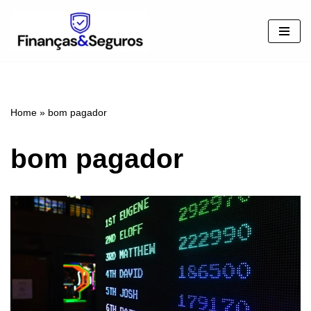
Pular
para
o
conteúdo
Home
»
bom pagador
bom pagador