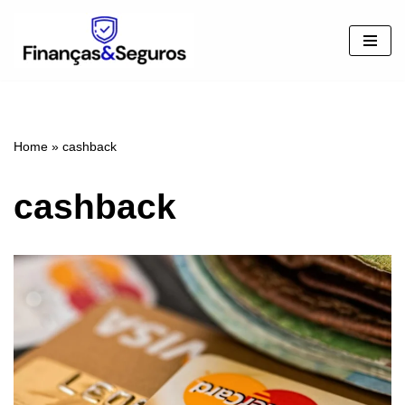
Pular
para
o
conteúdo
Home
»
cashback
cashback