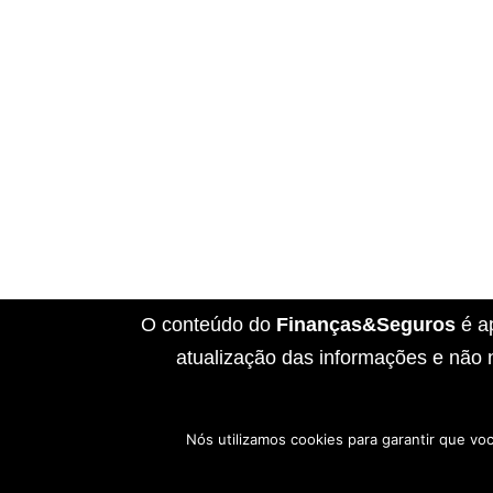
O conteúdo do
Finanças&Seguros
é a
atualização das informações e não 
Nós utilizamos cookies para garantir que vo
Início
Sobre Nós
Contato
Disclai
Política de Cookies
Políticas de Privaci