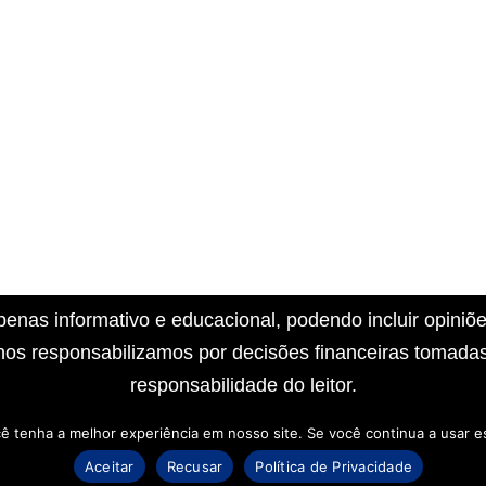
penas informativo e educacional, podendo incluir opiniõ
nos responsabilizamos por decisões financeiras tomad
responsabilidade do leitor.
cê tenha a melhor experiência em nosso site. Se você continua a usar es
mer
Termos de Uso
Aceitar
Recusar
Política de Privacidade
dade