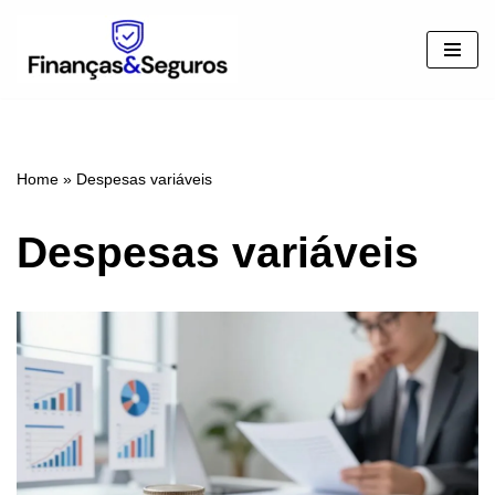
Pular
para
o
conteúdo
Home
»
Despesas variáveis
Despesas variáveis