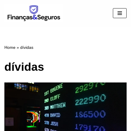
Pular
para
o
conteúdo
Home
»
dívidas
dívidas