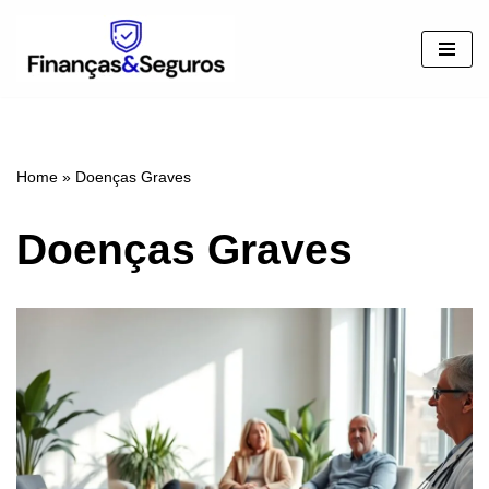
Pular
para
o
conteúdo
Home
»
Doenças Graves
Doenças Graves