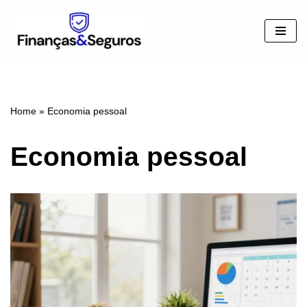
Pular
para
o
conteúdo
Home
»
Economia pessoal
Economia pessoal