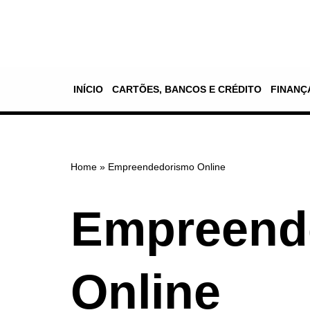
Pular
para
o
INÍCIO
CARTÕES, BANCOS E CRÉDITO
FINANÇ
conteúdo
Home
»
Empreendedorismo Online
Empreend
Online