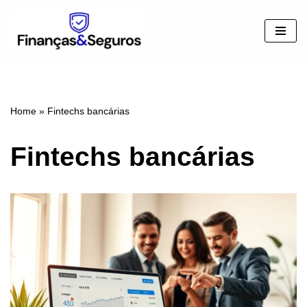
Pular
para
o
conteúdo
Home
»
Fintechs bancárias
Fintechs bancárias