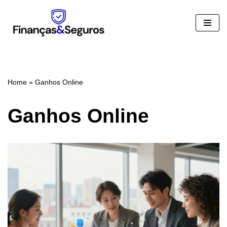
Pular
para
o
conteúdo
Home
»
Ganhos Online
Ganhos Online