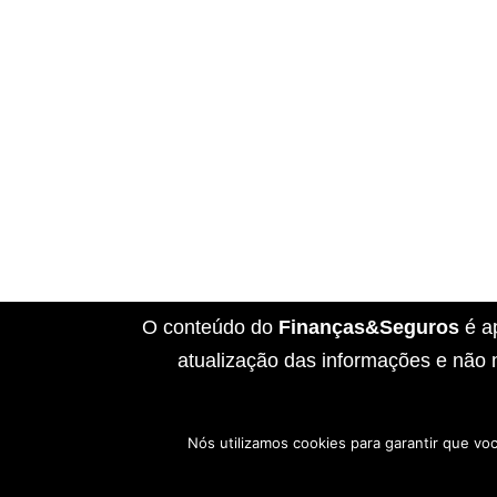
O conteúdo do
Finanças&Seguros
é a
atualização das informações e não 
Nós utilizamos cookies para garantir que vo
Início
Sobre Nós
Contato
Disclai
Política de Cookies
Políticas de Privaci