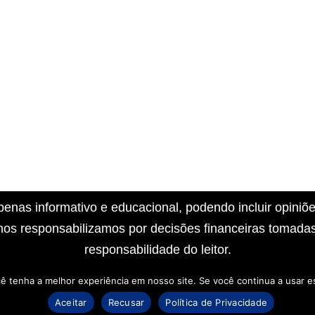
penas informativo e educacional, podendo incluir opiniõ
nos responsabilizamos por decisões financeiras tomad
responsabilidade do leitor.
cê tenha a melhor experiência em nosso site. Se você continua a usar es
mer
Termos de Uso
Aceitar
Recusar
Política de Privacidade
dade