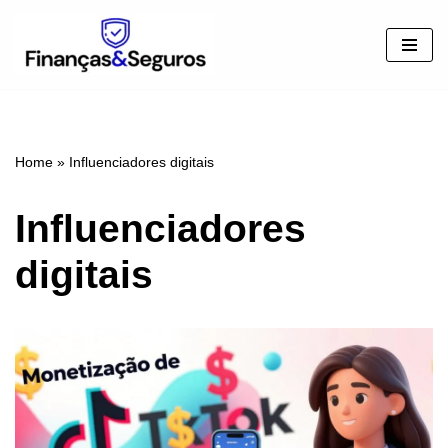
Pular
para
o
conteúdo
Home
»
Influenciadores digitais
Influenciadores
digitais