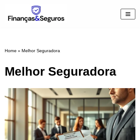
Pular
para
o
conteúdo
Home
»
Melhor Seguradora
Melhor Seguradora