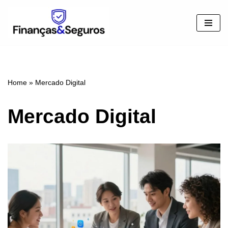
Pular
para
o
conteúdo
Home
»
Mercado Digital
Mercado Digital