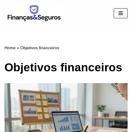
Pular
para
o
conteúdo
Home
»
Objetivos financeiros
Objetivos financeiros