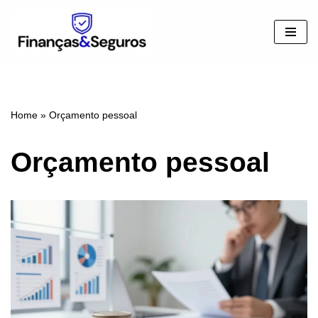
Pular
para
o
conteúdo
Home
»
Orçamento pessoal
Orçamento pessoal