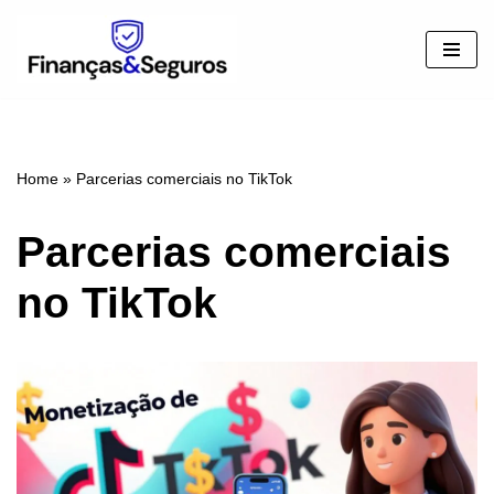
Pular
para
o
conteúdo
Home
»
Parcerias comerciais no TikTok
Parcerias comerciais
no TikTok