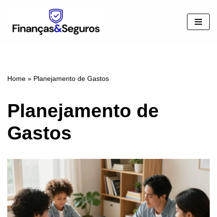
Pular
para
o
conteúdo
Home
»
Planejamento de Gastos
Planejamento de
Gastos