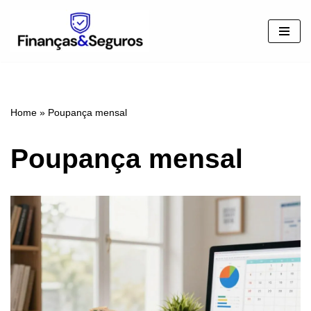
Pular
para
o
conteúdo
Home
»
Poupança mensal
Poupança mensal