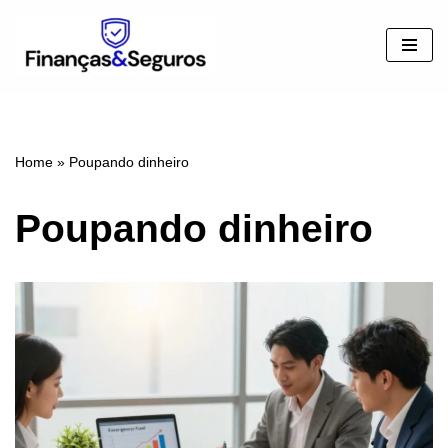
Pular
para
o
conteúdo
Home
»
Poupando dinheiro
Poupando dinheiro