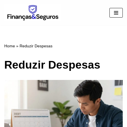
Pular
para
o
conteúdo
Home
»
Reduzir Despesas
Reduzir Despesas