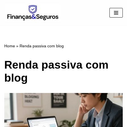
Pular
para
o
conteúdo
Home
»
Renda passiva com blog
Renda passiva com
blog