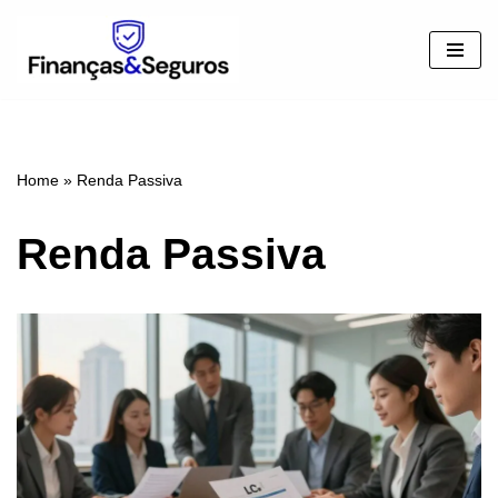
Pular
para
o
conteúdo
Home
»
Renda Passiva
Renda Passiva