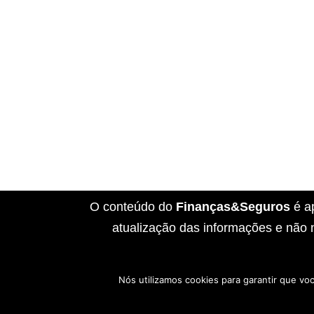
O conteúdo do
Finanças&Seguros
é a
atualização das informações e não 
Nós utilizamos cookies para garantir que vo
Início
Sobre Nós
Contato
Disclai
Política de Cookies
Políticas de Privaci