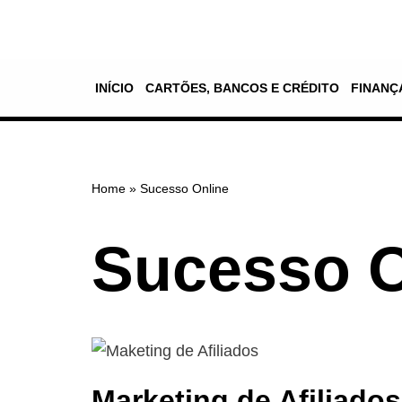
Pular
para
INÍCIO
CARTÕES, BANCOS E CRÉDITO
FINANÇ
o
conteúdo
Home
»
Sucesso Online
Sucesso O
Marketing de Afiliado