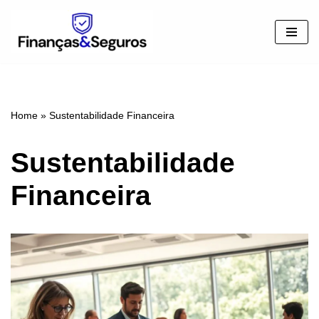
Pular
para
o
conteúdo
Home
»
Sustentabilidade Financeira
Sustentabilidade
Financeira