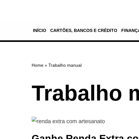
Pular
para
INÍCIO
CARTÕES, BANCOS E CRÉDITO
FINANÇ
o
conteúdo
Home
»
Trabalho manual
Trabalho 
Ganhe Renda Extra co