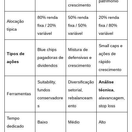
patrimônio
crescimento
80% renda
50% renda
20% renda
Alocação
fixa / 20%
fixa / 50%
fixa / 80%
típica
variável
variável
variável
Small caps e
Blue chips
Mistura de
Tipos de
ações de
pagadoras de
defensivas e
ações
rápido
dividendos
crescimento
crescimento
Suitability,
Diversificação
Análise
fundos
setorial,
técnica
,
Ferramentas
conservadore
rebalanceam
alavancagem,
s
ento
stop loss
Tempo
Baixo
Médio
Alto
dedicado