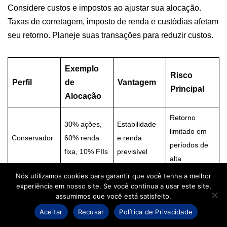
Considere custos e impostos ao ajustar sua alocação.
Taxas de corretagem, imposto de renda e custódias afetam
seu retorno. Planeje suas transações para reduzir custos.
Exemplo
Risco
Perfil
de
Vantagem
Principal
Alocação
Retorno
30% ações,
Estabilidade
limitado em
Conservador
60% renda
e renda
períodos de
fixa, 10% FIIs
previsível
alta
Nós utilizamos cookies para garantir que você tenha a melhor
Equilíbrio
experiência em nosso site. Se você continua a usar este site,
50% ações,
Exposição
entre
assumimos que você está satisfeito.
Moderado
40% renda
moderada à
crescimento
Aceitar
Recusar
Política de Privacidade
fixa, 10% FIIs
volatilidade
e segurança