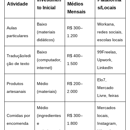
Atividade
Médios
to Inicial
s/Locais
Mensais
Baixo
Workana,
Aulas
R$ 300–
(materiais
redes sociais,
particulares
1.200
didáticos)
escolas locais
Baixo
99Freelas,
Tradução/edi
R$ 400–
(computador,
Upwork,
ção de texto
1.500
internet)
LinkedIn
Elo7,
Produtos
Médio
R$ 200–
Mercado
artesanais
(materiais)
2.000
Livre, feiras
Médio
Mercados
Comidas por
(ingredientes
R$ 300–
locais,
encomenda
e
1.800
Instagram,