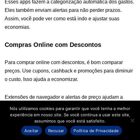
Esses apps fazem a categorização automática dos gastos.
Eles também enviam alertas para não perder prazos.
Assim, você pode ver como está indo e ajustar suas
economias.
Compras Online com Descontos
Para comprar online com descontos, é bom comparar
preços. Use cupons, cashback e promoções para diminuir
o custo. Isso ajuda a economizar.
Extensões de navegador e alertas de preço ajudam a
encontrar ofertas. Assine newsletters de lojas confiáveis. E
Nós utilizamos cookies para garantir que você tenha a melhor
planeje compras para datas com descontos.
experiência em nosso site. Se você continua a usar este site,
assumimos que você está satisfeito.
Aceitar
Recusar
Política de Privacidade
Use apps para controlar gastos e junte descontos. Assim,