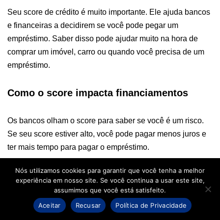
Seu score de crédito é muito importante. Ele ajuda bancos
e financeiras a decidirem se você pode pegar um
empréstimo. Saber disso pode ajudar muito na hora de
comprar um imóvel, carro ou quando você precisa de um
empréstimo.
Como o score impacta financiamentos
Os bancos olham o score para saber se você é um risco.
Se seu score estiver alto, você pode pagar menos juros e
ter mais tempo para pagar o empréstimo.
Nós utilizamos cookies para garantir que você tenha a melhor
Para comprar um imóvel, um score acima de 750 ajuda
experiência em nosso site. Se você continua a usar este site,
muito. Já para comprar um carro, um score entre 700 e 800
assumimos que você está satisfeito.
é mais comum.
Aceitar
Recusar
Política de Privacidade