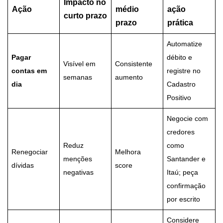
Impacto no
Ação
médio
ação
curto prazo
prazo
prática
Automatize
Pagar
débito e
Visível em
Consistente
contas em
registre no
semanas
aumento
dia
Cadastro
Positivo
Negocie com
credores
Reduz
como
Renegociar
Melhora
menções
Santander e
dívidas
score
negativas
Itaú; peça
confirmação
por escrito
Considere