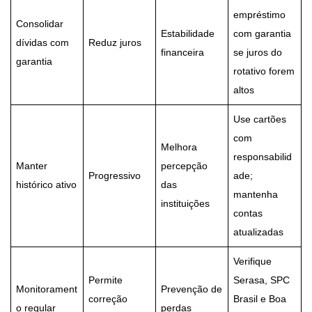
empréstimo
Consolidar
Estabilidade
com garantia
dívidas com
Reduz juros
financeira
se juros do
garantia
rotativo forem
altos
Use cartões
com
Melhora
responsabilid
Manter
percepção
Progressivo
ade;
histórico ativo
das
mantenha
instituições
contas
atualizadas
Verifique
Permite
Serasa, SPC
Monitorament
Prevenção de
correção
Brasil e Boa
o regular
perdas