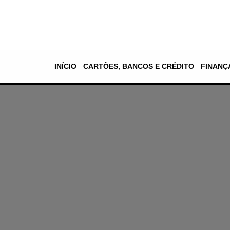
Pular
para
o
INÍCIO
CARTÕES, BANCOS E CRÉDITO
FINANÇ
conteúdo