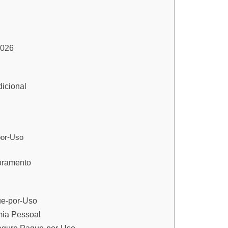
2026
icional
por-Uso
toramento
ue-por-Uso
mia Pessoal