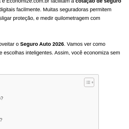
 e Economize.com.br facilitam a
cotação de seguro
digitais facilmente. Muitas seguradoras permitem
 desligar proteção, e medir quilometragem com
oveitar o
Seguro Auto 2026
. Vamos ver como
e escolhas inteligentes. Assim, você economiza sem
o?
o?