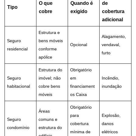
O que
Quando é
de
Tipo
cobre
exigido
cobertura
adicional
Estrutura e
Alagamento,
Seguro
bens móveis
Opcional
vendaval,
residencial
conforme
furto
apólice
Estrutura do
Obrigatório
Seguro
imóvel; não
em
Incêndio,
habitacional
cobre bens
financiament
inundação
móveis
os Caixa
Obrigatório
Áreas
para
Explosão,
Seguro
comuns e
cobertura
danos
condomínio
estrutura do
mínima de
elétricos
edifício