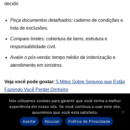
decidir.
Peça documentos detalhados:
caderno de condições e
lista de exclusões.
Compare limites:
cobertura de bens, estrutura e
responsabilidade civil.
Avalie o pós-venda:
tempo médio de indenização e
atendimento em sinistros.
Veja você pode gostar:
5 Mitos Sobre Seguros que Estão
Fazendo Você Perder Dinheiro
Nós utilizamos cookies para garantir que você tenha a melhor
O Custo do Seguro
experiência em nosso site. Se você continua a usar este site,
assumimos que você está satisfeito.
Residencial
Aceitar
Recusar
Política de Privacidade