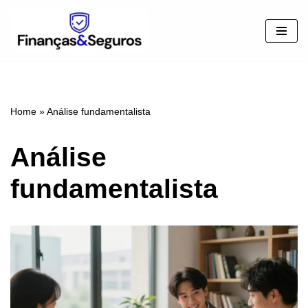
Pular
para
o
conteúdo
Home
»
Análise fundamentalista
Análise
fundamentalista