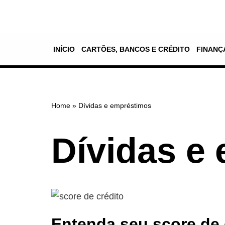
Pular
para
INÍCIO
CARTÕES, BANCOS E CRÉDITO
FINANÇ
o
conteúdo
Home
»
Dívidas e empréstimos
Dívidas e
Entenda seu score de 