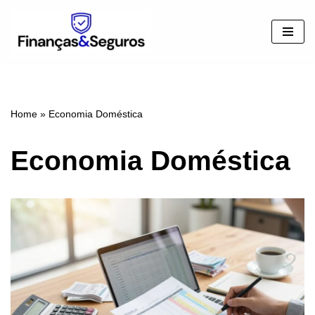
Pular
para
o
conteúdo
Home
»
Economia Doméstica
Economia Doméstica