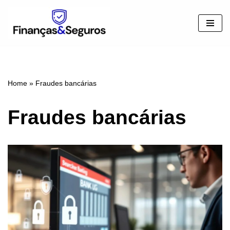
Pular
para
o
conteúdo
Home
»
Fraudes bancárias
Fraudes bancárias