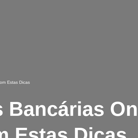
com Estas Dicas
 Bancárias Onl
 Estas Dicas