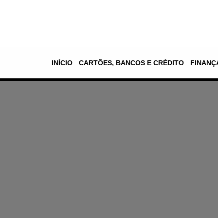
Pular
para
o
INÍCIO
CARTÕES, BANCOS E CRÉDITO
FINANÇ
conteúdo